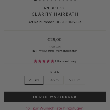
INNERSENSE
CLARITY HAIRBATH
Artikelnummer: BL-2859617-Cla
Normaler
€29,00
Preis
€98,31
/
l
inkl. MwSt. zzgl.
Versandkosten
1 Bewertung
SIZE
295 ml
946 ml
59.15 ml
IN DEN WARENKORB
Zur Wunschliste hinzufügen