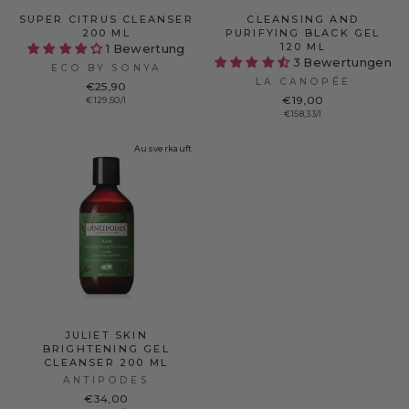
SUPER CITRUS CLEANSER
CLEANSING AND
200 ML
PURIFYING BLACK GEL
120 ML
1 Bewertung
3 Bewertungen
ECO BY SONYA
LA CANOPÉE
€25,90
€19,00
€129,50/l
€158,33/l
Ausverkauft
JULIET SKIN
BRIGHTENING GEL
CLEANSER 200 ML
ANTIPODES
€34,00