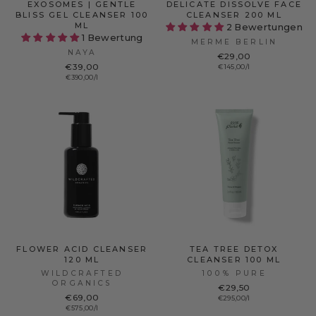
EXOSOMES | GENTLE
DELICATE DISSOLVE FACE
BLISS GEL CLEANSER 100
CLEANSER 200 ML
ML
2 Bewertungen
1 Bewertung
MERME BERLIN
NAYA
€29,00
€39,00
€145,00/l
€390,00/l
FLOWER ACID CLEANSER
TEA TREE DETOX
120 ML
CLEANSER 100 ML
WILDCRAFTED
100% PURE
ORGANICS
€29,50
€69,00
€295,00/l
€575,00/l