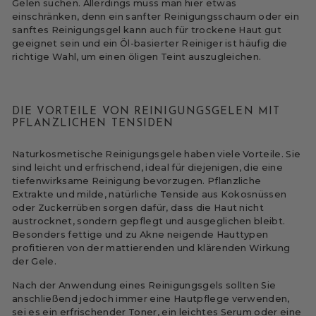
Gelen suchen. Allerdings muss man hier etwas
einschränken, denn ein sanfter Reinigungsschaum oder ein
sanftes Reinigungsgel kann auch für trockene Haut gut
geeignet sein und ein Öl-basierter Reiniger ist häufig die
richtige Wahl, um einen öligen Teint auszugleichen.
DIE VORTEILE VON REINIGUNGSGELEN MIT
PFLANZLICHEN TENSIDEN
Naturkosmetische Reinigungsgele haben viele Vorteile. Sie
sind leicht und erfrischend, ideal für diejenigen, die eine
tiefenwirksame Reinigung bevorzugen. Pflanzliche
Extrakte und milde, natürliche Tenside aus Kokosnüssen
oder Zuckerrüben sorgen dafür, dass die Haut nicht
austrocknet, sondern gepflegt und ausgeglichen bleibt.
Besonders fettige und zu Akne neigende Hauttypen
profitieren von der mattierenden und klärenden Wirkung
der Gele.
Nach der Anwendung eines Reinigungsgels sollten Sie
anschließend jedoch immer eine Hautpflege verwenden,
sei es ein erfrischender
Toner
, ein leichtes
Serum
oder eine