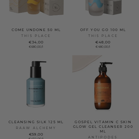
COME UNDONE 50 ML
OFF YOU GO 100 ML
THIS PLACE
THIS PLACE
€34,00
€48,00
€680,00/l
€480,00/l
CLEANSING SILK 125 ML
GOSPEL VITAMIN C SKIN
GLOW GEL CLEANSER 200
RAAW ALCHEMY
ML
€59,00
ANTIPODES
€472,00/l