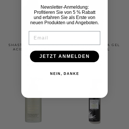
Newsletter-Anmeldung:
Profitieren Sie von 5 % Rabatt
und erfahren Sie als Erste von
neuen Produkten und Angeboten.
EMAIL
SHASTA AHA REFINING
SUPERIOR OMEGA GEL
ACID WASH 148 ML
WASH 150 ML
HOLIFROG
HOLIFROG
JETZT ANMELDEN
€38,00
€34,00
€256,76/l
€229,73/l
NEIN, DANKE