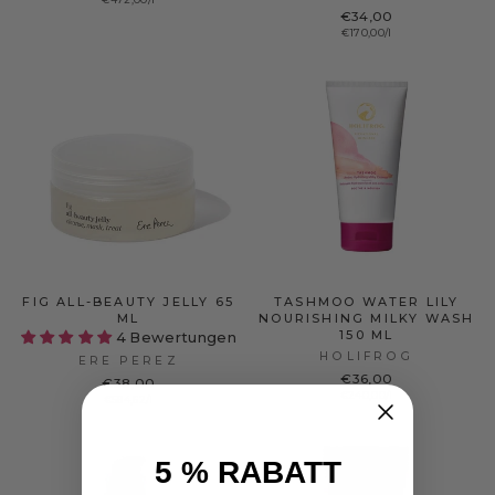
€34,00
€170,00/l
FIG ALL-BEAUTY JELLY 65
TASHMOO WATER LILY
ML
NOURISHING MILKY WASH
150 ML
4 Bewertungen
HOLIFROG
ERE PEREZ
€36,00
€38,00
€240,00/l
€584,62/l
5 % RABATT