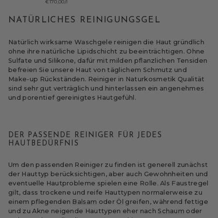
€170,00/l
NATÜRLICHES REINIGUNGSGEL
Natürlich wirksame Waschgele reinigen die Haut gründlich
ohne ihre natürliche Lipidschicht zu beeinträchtigen. Ohne
Sulfate und Silikone, dafür mit milden pflanzlichen Tensiden
befreien Sie unsere Haut von täglichem Schmutz und
Make-up Rückständen. Reiniger in Naturkosmetik Qualität
sind sehr gut verträglich und hinterlassen ein angenehmes
und porentief gereinigtes Hautgefühl.
DER PASSENDE REINIGER FÜR JEDES
HAUTBEDÜRFNIS
Um den passenden Reiniger zu finden ist generell zunächst
der Hauttyp berücksichtigen, aber auch Gewohnheiten und
eventuelle Hautprobleme spielen eine Rolle. Als Faustregel
gilt, dass trockene und reife Hauttypen normalerweise zu
einem pflegenden
Balsam
oder
Öl
greifen, während fettige
und zu Akne neigende Hauttypen eher nach
Schaum
oder