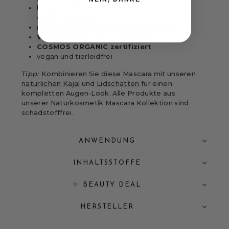
lange, schwungvolle Wimpern nach nur
einem Tuschen
mit 100 % natürlichen Inhaltsstoffen
Verpackung zu 90 % recyclebar
COSMOS ORGANIC zertifiziert
vegan und tierleidfrei
Tipp:
Kombinieren Sie diese Mascara mit unseren
natürlichen Kajal
und
Lidschatten
für einen
kompletten Augen-Look. Alle Produkte aus
unserer
Naturkosmetik Mascara Kollektion
sind
schadstofffrei.
ANWENDUNG
INHALTSSTOFFE
✨ BEAUTY DEAL
HERSTELLER