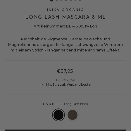
INIKA ORGANIC
LONG LASH MASCARA 8 ML
Artikelnummer: BL-4601517-Lon
Reichhaltige Pigmente, Carnaubawachs und
Magnolienrinde sorgen für lange, schwungvolle Wimpern
mit einem Strich - langanhaltend mit Panorama Effekt.
Normaler
€37,95
Preis
€4.743,75
/
l
inkl. MwSt. zzgl.
Versandkosten
FARBE
—
Long Lash Black