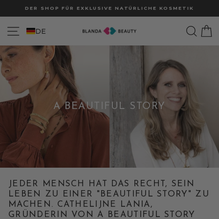
Direkt
DER SHOP FÜR EXKLUSIVE NATÜRLICHE KOSMETIK
zum
Pause
Inhalt
SEITENNAVIGATION
SUC
W
Diashow
DE
A BEAUTIFUL STORY
JEDER MENSCH HAT DAS RECHT, SEIN
LEBEN ZU EINER "BEAUTIFUL STORY" ZU
MACHEN. CATHELIJNE LANIA,
GRÜNDERIN VON A BEAUTIFUL STORY