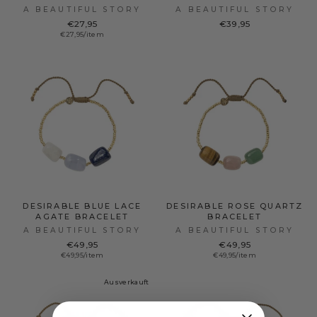
A BEAUTIFUL STORY
A BEAUTIFUL STORY
€27,95
€39,95
€27,95/item
DESIRABLE BLUE LACE
DESIRABLE ROSE QUARTZ
AGATE BRACELET
BRACELET
A BEAUTIFUL STORY
A BEAUTIFUL STORY
€49,95
€49,95
€49,95/item
€49,95/item
Ausverkauft