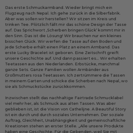
Das erste Schmuckarmband. Wieder bringt mich ein
Flugzeug nach Nepal. Ich gehe zurück in die Silberfabrik.
Aber was sollen wir herstellen? Wir sitzen im Kreis und
trinken Tee. Plötzlich fällt mir das schöne Design der Tasse
auf. Das Sprichwort ‚Scherben bringen Glück‘ kommt mir in
den Sinn. Das ist die Lösung! Wir brauchen nur ein kleines
bisschen Glück. Wir werfen die Tasse auf den Boden und
jede Scherbe erhält einen Platz an einem Armband. Das
erste Lucky Bracelet ist geboren. Eine Zeitschrift greift
unsere Geschichte auf. Und dann passiert es... Wir erhalten
Teetassen aus den Niederlanden. Erbstücke, manchmal
ganze Sets. Ganze Familien wollen Armbänder aus
Großmutters rosa Teetassen. Ich zertrümmere die Tassen
in meinem Garten und schicke die Scherben nach Nepal, wo
sie als Schmuckstücke zurückkommen.
Inzwischen stellt das nachhaltige Fairtrade Schmucklabel
viel mehr her, als Schmuck aus alten Tassen. Was aber
geblieben ist, ist die Vision von Cathelijne. A Beautiful Story
ist ein durch und durch soziales Unternehmen. Der soziale
Auftrag, Gleichheit, Unabhängigkeit und gemeinschaftliche
Kreationen stehen an erster Stelle. „Alle unsere Produkte
haben eine Geschichte. Für die Gebenden, weil Sie mit