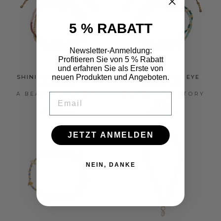
5 % RABATT
Newsletter-Anmeldung:
Profitieren Sie von 5 % Rabatt
und erfahren Sie als Erste von
neuen Produkten und Angeboten.
SHINING MOONSTONE
SHINING TIGER EYE
BRACELET
BRACELET
A BEAUTIFUL STORY
A BEAUTIFUL STORY
EMAIL
€27,95
€27,95
€27,95/item
€27,95/item
JETZT ANMELDEN
NEIN, DANKE