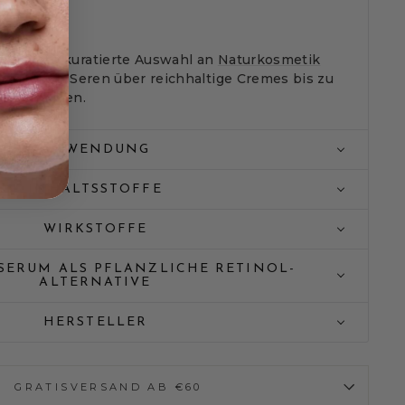
.
h unsere kuratierte Auswahl an
Naturkosmetik
n leichten Seren über reichhaltige Cremes bis zu
esichtsölen.
ANWENDUNG
INHALTSSTOFFE
WIRKSTOFFE
SERUM ALS PFLANZLICHE RETINOL-
ALTERNATIVE
HERSTELLER
GRATISVERSAND AB €60