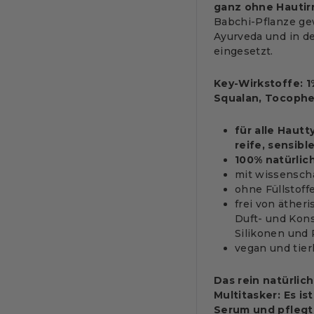
ganz ohne Hautir
Babchi-Pflanze gew
Ayurveda und in de
eingesetzt.
Key-Wirkstoffe:
1
Squalan, Tocophe
für alle Haut
reife, sensib
100% natürlic
mit wissenscha
ohne Füllstoff
frei von äther
Duft- und Kons
Silikonen und
vegan und tierl
Das rein natürlic
Multitasker: Es i
Serum und pflegt 