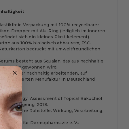
hhaltigkeit
astikfreie Verpackung mit 100% recycelbarer
ilikon-Dropper mit Alu-Ring (lediglich im inneren
efindet sich ein kleines Plastikelement).
rton aus 100% biologisch abbaurem, FSC-
 Naturkarton bedruckt mit umweltfreundlichen
Serums besteht aus Squalan, das aus nachhaltig
ckerrohr gewonnen wird.
en in einer nachhaltig arbeitenden, auf
spezialisierten Manufaktur in Deutschland
f Dermatology: Assessment of Topical Bakuchiol
cial Photoageing, 2018.
rkosmetische Rohstoffe: Wirkung, Verarbeitung,
tz, 2019.
esellschaft für Dermopharmazie e. V.:
gegen