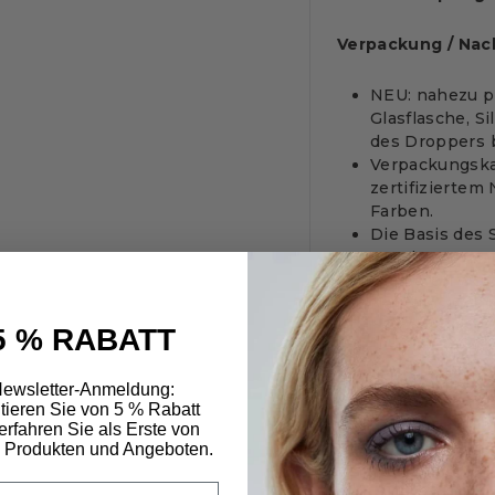
Verpackung / Nac
NEU: nahezu pl
Glasflasche, S
des Droppers b
Verpackungska
zertifiziertem
Farben.
Die Basis des 
angebautem Zu
Die Seren werd
Naturkosmetik 
hergestellt.
5 % RABATT
*British Journal o
ewsletter-Anmeldung:
and Retinol for Fa
itieren Sie von 5 % Rabatt
Heike Käser, Natu
erfahren Sie als Erste von
kosmetischer Einsa
 Produkten und Angeboten.
Leitlinie der GD G
L
Dermokosmetika 