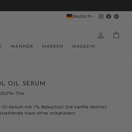
Deutsch
Instagram
Facebook
Pinter
EINLOGGE
WAR
E
MÄNNER
MARKEN
MAGAZIN
OL OIL SERUM
225074-The
-Öl-Serum mit 1 % Bakuchiol: Die sanfte Retinol-
, strahlende Haut ohne Irritationen.