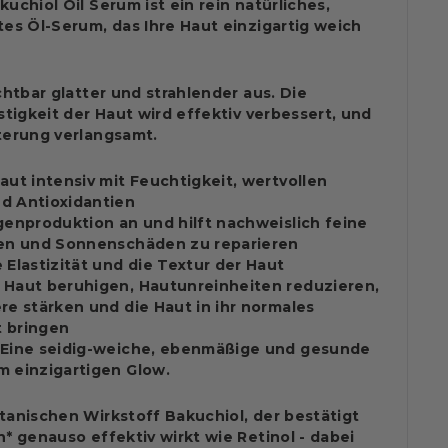
uchiol Oil Serum ist ein rein natürliches,
tes Öl-Serum, das Ihre Haut einzigartig weich
ichtbar glatter und strahlender aus.
Die
stigkeit der Haut wird effektiv verbessert, und
terung verlangsamt.
aut intensiv mit Feuchtigkeit, wertvollen
d Antioxidantien
agenproduktion an und hilft nachweislich
feine
hen und Sonnenschäden zu reparieren
 Elastizität und die Textur der Haut
 Haut beruhigen, Hautunreinheiten reduzieren,
re stärken und die Haut in ihr normales
 bringen
 Eine seidig-weiche, ebenmäßige und gesunde
m einzigartigen Glow.
tanischen Wirkstoff Bakuchiol, der bestätigt
en* genauso
effektiv wirkt wie Retinol - dabei