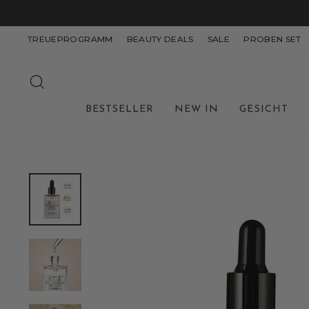
Direkt
zum
Inhalt
TREUEPROGRAMM
BEAUTY DEALS
SALE
PROBEN SET
SUCHE
BESTSELLER
NEW IN
GESICHT