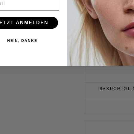
Hautalterung, 2017
Entdecken Sie auc
ETZT ANMELDEN
mit Bakuchiol
– vo
Augenpflege und G
NEIN, DANKE
BAKUCHIOL-