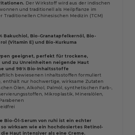
ritationen.
Der Wirkstoff wird aus der indischen
onnen und traditionell als Heilpflanze im
r Traditionellen Chinesischen Medizin (TCM)
% Bakuchiol, Bio-Granatapfelkernöl, Bio-
rol (Vitamin E) und Bio-Kurkuma
typen geeignet, perfekt für trockene,
le und zu Unreinheiten neigende Haut
he und 98% Bio-Inhaltsstoffe
ftlich bewiesenen Inhaltsstoffen formuliert
e, enthält nur hochwertige, wirksame Zutaten
ischen Ölen, Alkohol, Palmöl, synthetischen Farb-,
ervierungsstoffen, Mikroplastik, Mineralölen,
 Parabenen
eidfrei
he Bio-Öl-Serum von ruhi ist ein echter
st so wirksam wie ein hochdosiertes Retinol-
die Haut intensiver als eine Creme.