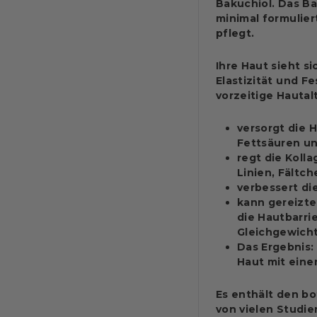
Bakuchiol.
Das Bak
minimal formulier
pflegt.
Ihre Haut sieht s
Elastizität und Fe
vorzeitige Hautal
versorgt die H
Fettsäuren un
regt die Koll
Linien, Fältc
verbessert die
kann gereizte
die Hautbarrie
Gleichgewicht
Das Ergebnis:
Haut mit eine
Es enthält den
bo
von vielen Studi