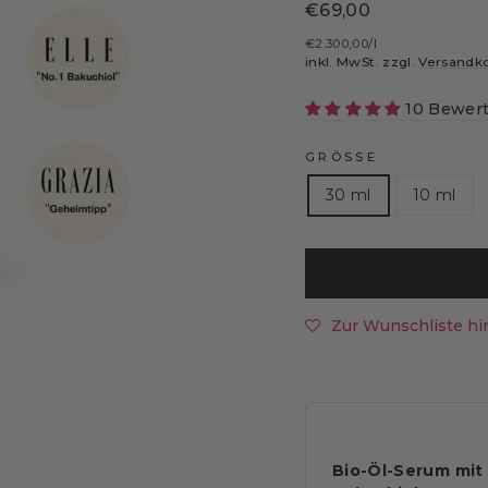
Normaler
€69,00
Preis
€2.300,00
/
l
inkl. MwSt. zzgl.
Versandk
10 Bewer
GRÖSSE
30 ml
10 ml
Zur Wunschliste hi
Bio-Öl-Serum mit 