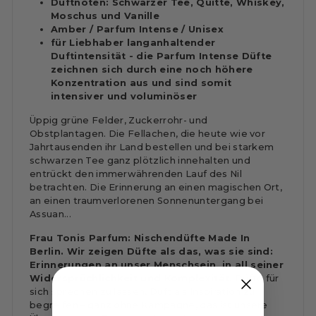
Duftnoten: Schwarzer Tee, Quitte, Whiskey,
Moschus und Vanille
Amber / Parfum Intense / Unisex
für Liebhaber langanhaltender
Duftintensität - die Parfum Intense Düfte
zeichnen sich durch eine noch höhere
Konzentration aus und sind somit
intensiver und voluminöser
Üppig grüne Felder, Zuckerrohr- und
Obstplantagen. Die Fellachen, die heute wie vor
Jahrtausenden ihr Land bestellen und bei starkem
schwarzen Tee ganz plötzlich innehalten und
entrückt den immerwährenden Lauf des Nil
betrachten. Die Erinnerung an einen magischen Ort,
an einen traumverlorenen Sonnenuntergang bei
Assuan...
Frau Tonis Parfum: Nischendüfte Made In
Berlin. Wir zeigen Düfte als das, was sie sind:
Erinnerungen an unser Menschsein, in all seiner
Widersprüchlichkeit und Komplexität.
Düfte für
sich sprechen zu lassen, Duft als Inspiration zu
begreifen – ganz ohne Kampagne, das ist unsere