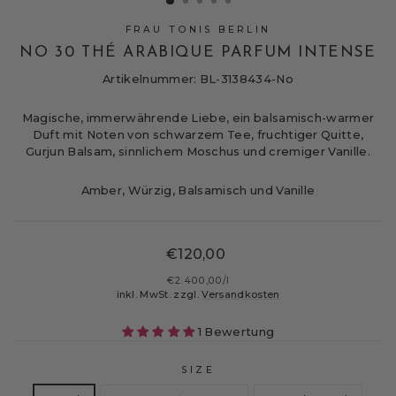
FRAU TONIS BERLIN
NO 30 THÉ ARABIQUE PARFUM INTENSE
Artikelnummer: BL-3138434-No
Magische, immerwährende Liebe, ein balsamisch-warmer
Duft mit Noten von schwarzem Tee, fruchtiger Quitte,
Gurjun Balsam, sinnlichem Moschus und cremiger Vanille.
Amber, Würzig, Balsamisch und Vanille
Normaler
€120,00
Preis
€2.400,00
/
l
inkl. MwSt. zzgl.
Versandkosten
1 Bewertung
SIZE