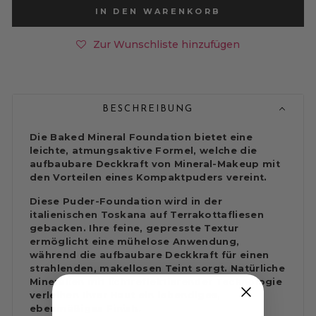
IN DEN WARENKORB
Zur Wunschliste hinzufügen
BESCHREIBUNG
Die Baked Mineral Foundation bietet eine
leichte, atmungsaktive Formel, welche die
aufbaubare Deckkraft von Mineral-Makeup mit
den Vorteilen eines Kompaktpuders vereint.
Diese Puder-Foundation wird in der
italienischen Toskana auf Terrakottafliesen
gebacken. Ihre feine, gepresste Textur
ermöglicht eine mühelose Anwendung,
während die aufbaubare Deckkraft für einen
strahlenden, makellosen Teint sorgt. Natürliche
Mineralien mit lichtreflektierender Technologie
verleihen Ihrer Haut ein lebendiges,
ebenmäßiges Finish.