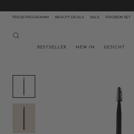
Direkt
zum
Inhalt
TREUEPROGRAMM
BEAUTY DEALS
SALE
PROBEN SET
SUCHE
BESTSELLER
NEW IN
GESICHT