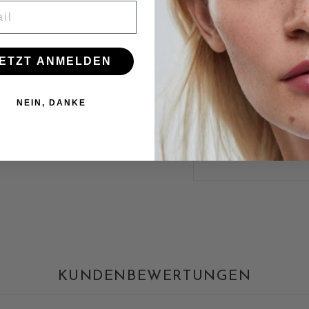
L
PE
ETZT ANMELDEN
KON
GRAT
NEIN, DANKE
KUNDENBEWERTUNGEN