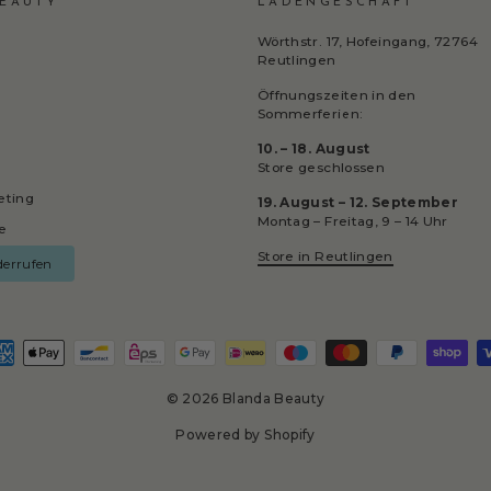
EAUTY
LADENGESCHÄFT
Wörthstr. 17, Hofeingang, 72764
Reutlingen
Öffnungszeiten in den
Sommerferien:
10. – 18. August
Store geschlossen
keting
19. August – 12. September
Montag – Freitag, 9 – 14 Uhr
e
Store in Reutlingen
derrufen
© 2026 Blanda Beauty
Powered by Shopify