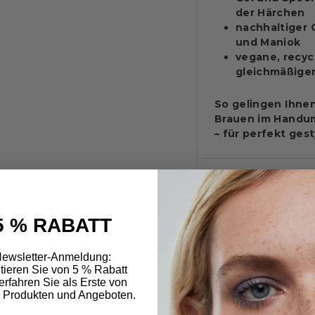
der Härchen
nachhaltiger 
und Maniok
vegane, recyc
gleichmäßige
So gelingen Ihnen
Brauen im Handum
– für perfekt ges
5 % RABATT
ewsletter-Anmeldung:
itieren Sie von 5 % Rabatt
erfahren Sie als Erste von
 Produkten und Angeboten.