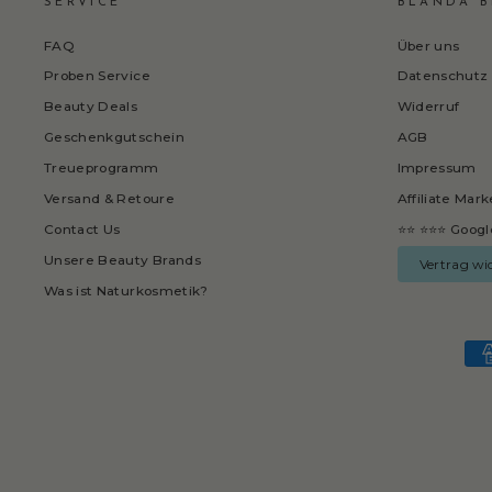
SERVICE
BLANDA B
FAQ
Über uns
Proben Service
Datenschutz
Beauty Deals
Widerruf
Geschenkgutschein
AGB
Treueprogramm
Impressum
Versand & Retoure
Affiliate Mar
Contact Us
⭐⭐ ⭐⭐⭐ Googl
Unsere Beauty Brands
Vertrag wi
Was ist Naturkosmetik?