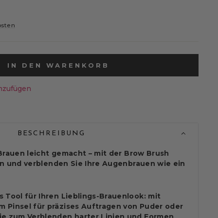
osten
IN DEN WARENKORB
nzufügen
BESCHREIBUNG
Brauen leicht gemacht – mit der Brow Brush
en und verblenden Sie Ihre Augenbrauen wie ein
 Tool für Ihren Lieblings-Brauenlook: mit
 Pinsel für präzises Auftragen von Puder oder
ie zum Verblenden harter Linien und Formen