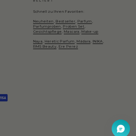
BELIEBT
Schnell zu Ihren Favoriten:
Neuheiten
,
Bestseller
,
Parfum
,
Parfumproben
,
Proben Set
,
Gesichtspflege
,
Mascara
,
Make-up
Naya
,
Heretic Parfum
,
Mádara
,
INIKA
,
RMS Beauty
,
Ere Perez