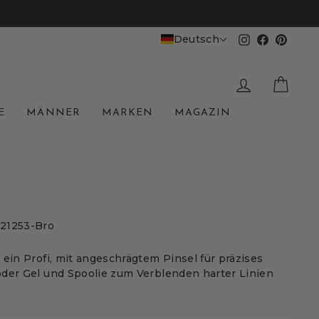
Deutsch
Instagram
Facebook
Pinter
EINLOGGE
WAR
E
MÄNNER
MARKEN
MAGAZIN
221253-Bro
 ein Profi, mit angeschrägtem Pinsel für präzises
oder Gel und Spoolie zum Verblenden harter Linien