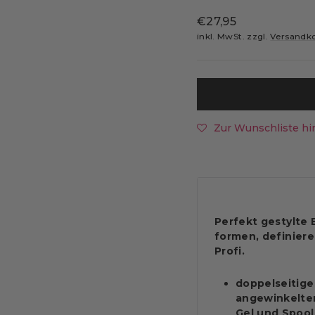
Normaler
€27,95
Preis
inkl. MwSt. zzgl.
Versandk
Zur Wunschliste hi
Perfekt gestylte 
formen, definier
Profi.
doppelseitiges
angewinkeltem
Gel und Spool