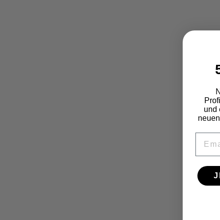
N
Prof
und 
neuen
EMAI
J