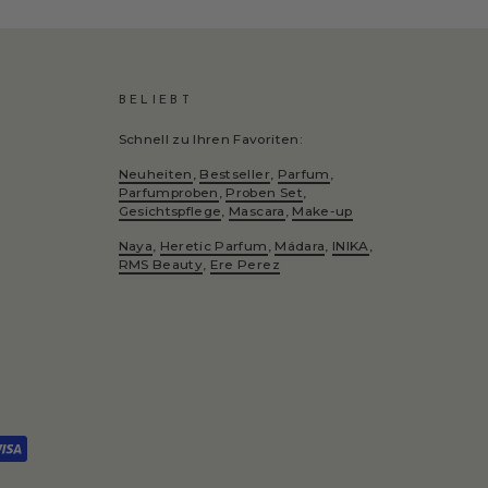
BELIEBT
Schnell zu Ihren Favoriten:
Neuheiten
,
Bestseller
,
Parfum
,
Parfumproben
,
Proben Set
,
Gesichtspflege
,
Mascara
,
Make-up
Naya
,
Heretic Parfum
,
Mádara
,
INIKA
,
RMS Beauty
,
Ere Perez