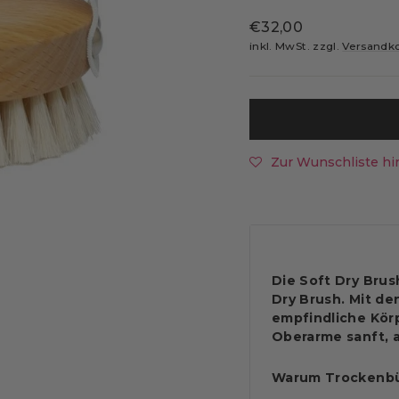
Normaler
€32,00
Preis
inkl. MwSt. zzgl.
Versandk
Zur Wunschliste hi
Die Soft Dry Brus
Dry Brush.
Mit de
empfindliche Körp
Oberarme sanft, 
Warum Trockenbü