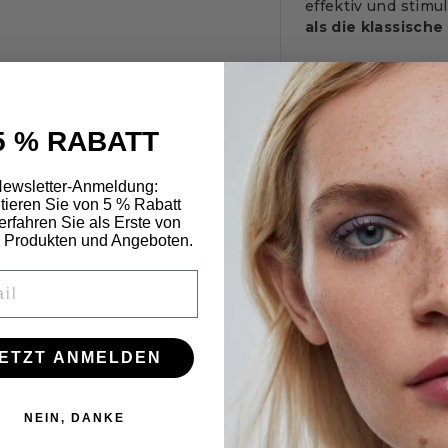
effektiv und stimul
als die klassische
Sie besteht aus 1
Buchenholz aus ve
haart nicht und ver
5 % RABATT
elastische Gummiba
Dry Brush wird nac
Deutschland gefert
ewsletter-Anmeldung:
itieren Sie von 5 % Rabatt
erfahren Sie als Erste von
Das Ritual
 Produkten und Angeboten.
Trockenbürsten, a
L
Bestandteil der J
Ayurveda.
Ziel de
Lymphflüssigkeit
gespeicherte Gifte
ETZT ANMELDEN
geführt und schlie
Auch in der deut
NEIN, DANKE
Trockenbürsten ei