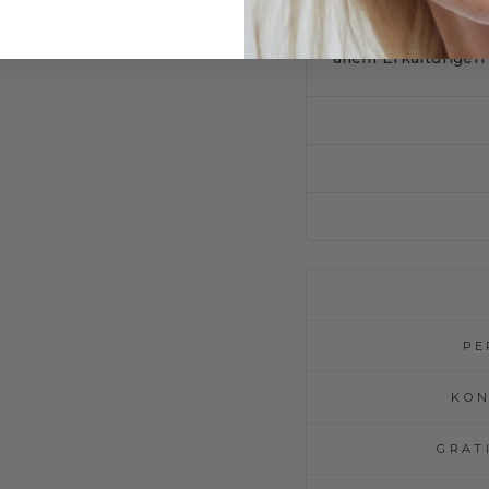
dem berühmten Hei
bekannt gemacht. 
allem Erkältungen
PE
KON
GRAT