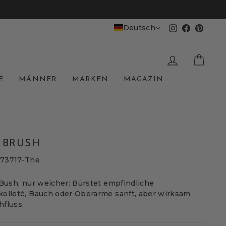
Deutsch
Instagram
Facebook
Pinter
EINLOGGE
WAR
E
MÄNNER
MARKEN
MAGAZIN
 BRUSH
873717-The
 Bush, nur weicher: Bürstet empfindliche
kolleté, Bauch oder Oberarme sanft, aber wirksam
fluss.