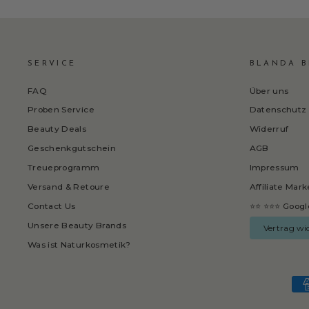
SERVICE
BLANDA B
FAQ
Über uns
Proben Service
Datenschutz
Beauty Deals
Widerruf
Geschenkgutschein
AGB
Treueprogramm
Impressum
Versand & Retoure
Affiliate Mar
Contact Us
⭐⭐ ⭐⭐⭐ Googl
Unsere Beauty Brands
Vertrag wi
Was ist Naturkosmetik?