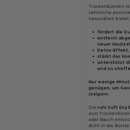
Trockenbürsten ist
zahlreiche positiv
Gesundheit bietet
fördert die D
entfernt abg
neuer Hautzel
Detox-Effekt,
stärkt das Im
unterstützt di
und zu straff
Nur wenige Minut
genügen, um Gesu
steigern.
Die
ruhi
Soft Dry 
zum Trockenbürste
oder Bauch entwick
dicht in die Bürst