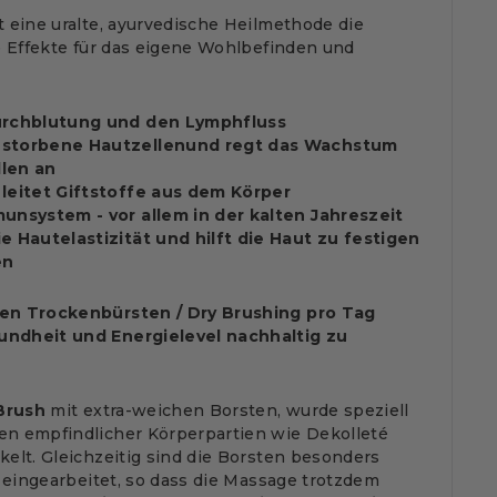
 eine uralte, ayurvedische Heilmethode die
e Effekte für das eigene Wohlbefinden und
:
urchblutung und den Lymphfluss
estorbene Hautzellenund regt das Wachstum
len an
 leitet Giftstoffe aus dem Körper
munsystem - vor allem in der kalten Jahreszeit
e Hautelastizität und hilft die Haut zu festigen
en
en Trockenbürsten / Dry Brushing pro Tag
ndheit und Energielevel nachhaltig zu
Brush
mit extra-weichen Borsten, wurde speziell
n empfindlicher Körperpartien wie Dekolleté
elt. Gleichzeitig sind die Borsten besonders
e eingearbeitet, so dass die Massage trotzdem