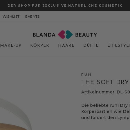
DER SHOP FÜR EXKLUSIVE NATÜRLICHE KOSMETIK
Pause
WISHLIST
EVENTS
Diashow
MAKE-UP
KÖRPER
HAARE
DÜFTE
LIFESTYL
RUHI
THE SOFT DRY
Artikelnummer: BL-3
Die beliebte ruhi Dry
Körperpartien wie De
und fördert den Lymph