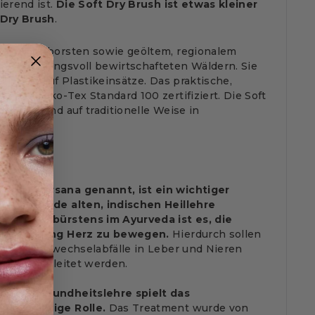
ierend ist.
Die Soft Dry Brush ist etwas kleiner
 Dry Brush
.
00% Naturborsten sowie geöltem, regionalem
rantwortungsvoll bewirtschafteten Wäldern. Sie
zichtet auf Plastikeinsätze. Das praktische,
nd ist Öko-Tex Standard 100 zertifiziert. Die Soft
hhaltig und auf traditionelle Weise in
igt.
uch Gharsana genannt, ist ein wichtiger
ahrtausende alten, indischen Heillehre
s Trockenbürstens im Ayurveda ist es, die
 in Richtung Herz zu bewegen.
Hierdurch sollen
 und Stoffwechselabfälle in Leber und Nieren
ßlich abgeleitet werden.
schen Gesundheitslehre spielt das
ne wichtige Rolle.
Das Treatment wurde von