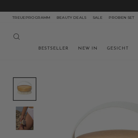
Direkt
zum
Inhalt
TREUEPROGRAMM
BEAUTY DEALS
SALE
PROBEN SET
SUCHE
BESTSELLER
NEW IN
GESICHT